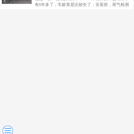
有6年多了，车龄算是比较长了；安装前，尾气检测
为不合格，在这以前还安装过DPF，DPF用了一段时
间已经坏了，经过以前的治理，发现DPF不耐用，容
易堵，清理麻烦，清理次数多了，内芯子就坏了，坏
了以后只能重新